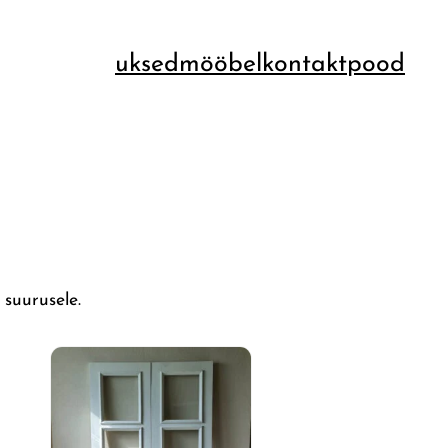
uksed
mööbel
kontakt
pood
 suurusele.