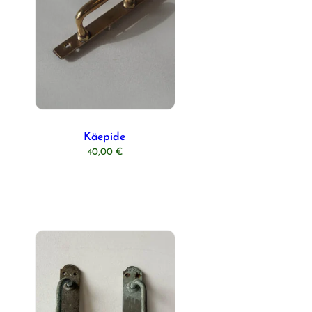
Käepide
40,00
€