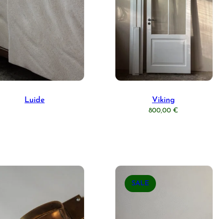
Luide
Viking
800,00
€
P
SALE
R
O
D