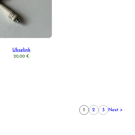
Ukselink
20,00
€
1
2
3
Next >