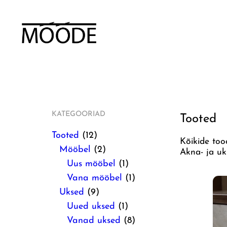
KATEGOORIAD
Tooted
1
Tooted
12
Kõikide too
2
2
Mööbel
2
Akna- ja uk
p
p
1
Uus mööbel
1
r
r
p
1
Vana mööbel
1
o
9
o
r
p
Uksed
9
d
p
d
1
o
r
Uued uksed
1
u
r
u
p
d
o
8
Vanad uksed
8