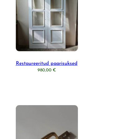
Restaureeritud paarisuksed
980,00
€