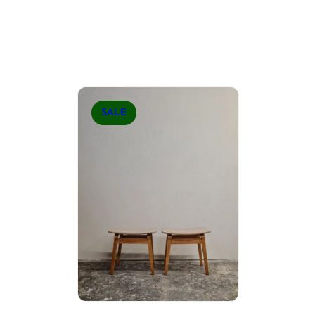
P
SALE
R
O
D
U
C
T
O
N
S
A
L
E