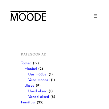
KATEGOORIAD
1
Tooted
12
2
2
Mööbel
2
p
p
1
Uus mööbel
1
r
r
p
1
Vana mööbel
1
o
9
o
r
p
Uksed
9
d
p
d
o
1
r
Uued uksed
1
u
r
u
d
p
o
8
Vanad uksed
8
c
o
c
2
u
r
d
p
Furnituur
25
t
d
t
5
c
o
u
r