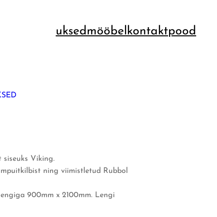
uksed
mööbel
kontakt
pood
KSED
 siseuks Viking.
mpuitkilbist ning viimistletud Rubbol
s lengiga 900mm x 2100mm. Lengi