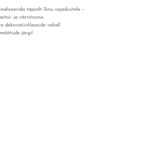
onaliseerida täpselt Sinu vajadustele –
eitsi- ja värvitoone,
e dekoratiivklaaside vahel!
 mõõtude järgi!