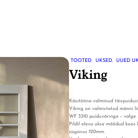
TOOTED
, 
UKSED
, 
UUED U
Viking
Käsitööna valminud täispuidust
Viking on valmistatud männi lii
WF 3310 puiduvärviga – valge.
Pildil oleva ukse mõõdud koo
sügavus 120mm.