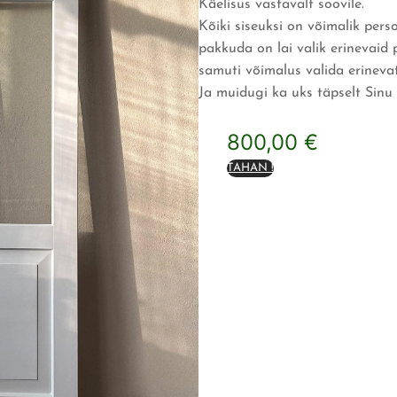
Käelisus vastavalt soovile.
Kõiki siseuksi on võimalik pers
pakkuda on lai valik erinevaid p
samuti võimalus valida erinevat
Ja muidugi ka uks täpselt Sinu
800,00
€
TAHAN !