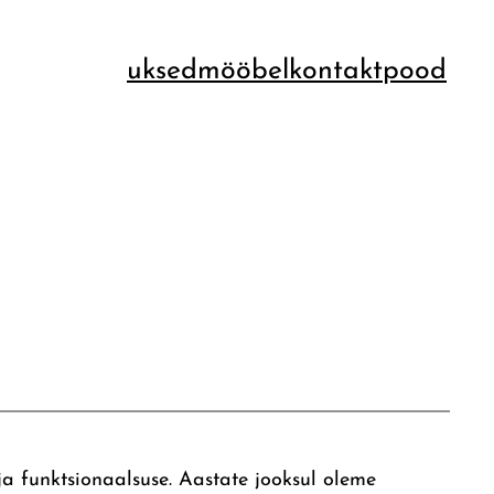
uksed
mööbel
kontakt
pood
a funktsionaalsuse. Aastate jooksul oleme