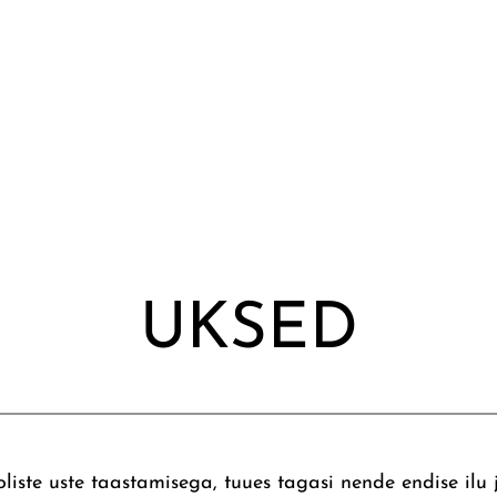
UKSED
ste uste taastamisega, tuues tagasi nende endise ilu j