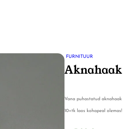
FURNITUUR
Aknahaak
Vana puhastatud aknahaak
10+tk laos kohapeal olemas!