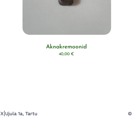
Aknakremoonid
40,00
€
|
|
X
Ujula 1a, Tartu
© 