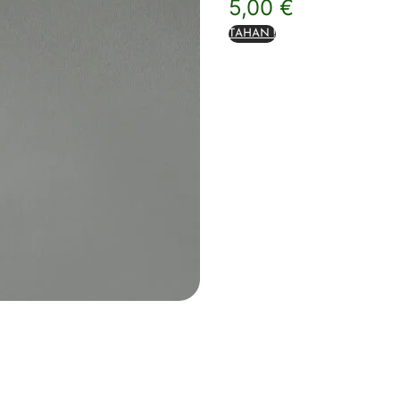
5,00
€
TAHAN !