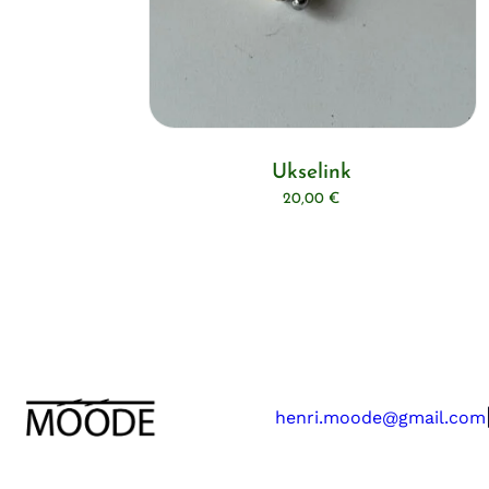
Ukselink
20,00
€
henri.moode@gmail.com